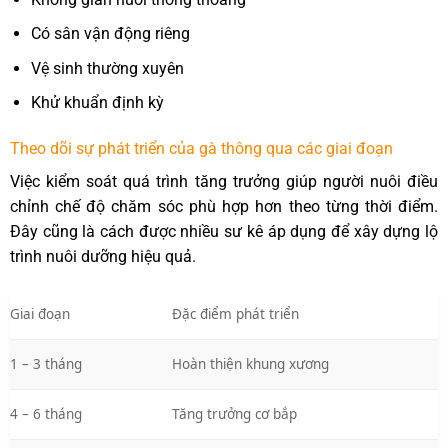
Có sân vận động riêng
Vệ sinh thường xuyên
Khử khuẩn định kỳ
Theo dõi sự phát triển của gà thông qua các giai đoạn
Việc kiểm soát quá trình tăng trưởng giúp người nuôi điều
chỉnh chế độ chăm sóc phù hợp hơn theo từng thời điểm.
Đây cũng là cách được nhiều sư kê áp dụng để xây dựng lộ
trình nuôi dưỡng hiệu quả.
Giai đoạn
Đặc điểm phát triển
1 – 3 tháng
Hoàn thiện khung xương
4 – 6 tháng
Tăng trưởng cơ bắp