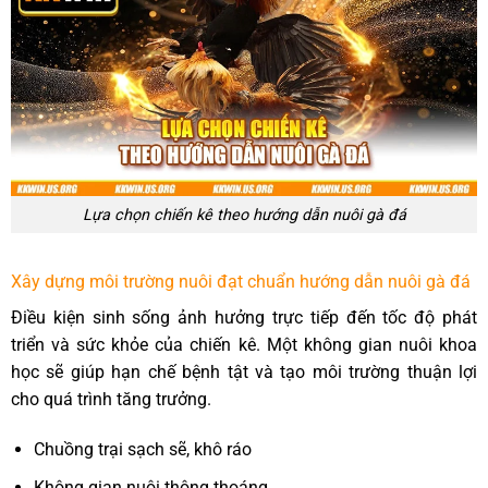
Lựa chọn chiến kê theo hướng dẫn nuôi gà đá
Xây dựng môi trường nuôi đạt chuẩn hướng dẫn nuôi gà đá
Điều kiện sinh sống ảnh hưởng trực tiếp đến tốc độ phát
triển và sức khỏe của chiến kê. Một không gian nuôi khoa
học sẽ giúp hạn chế bệnh tật và tạo môi trường thuận lợi
cho quá trình tăng trưởng.
Chuồng trại sạch sẽ, khô ráo
Không gian nuôi thông thoáng