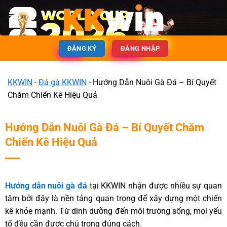
ĐĂNG KÝ
ĐĂNG NHẬP
KKWIN
-
Đá gà KKWIN
-
Hướng Dẫn Nuôi Gà Đá – Bí Quyết
Chăm Chiến Kê Hiệu Quả
Hướng Dẫn Nuôi Gà Đá – Bí Quyết Chăm
Chiến Kê Hiệu Quả
Hướng dẫn nuôi gà đá
tại KKWIN nhận được nhiều sự quan
tâm bởi đây là nền tảng quan trọng để xây dựng một chiến
kê khỏe mạnh. Từ dinh dưỡng đến môi trường sống, mọi yếu
tố đều cần được chú trọng đúng cách.