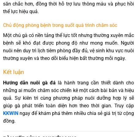
săn chắc hơn, đồng thời hỗ trợ lưu thông máu và phục hồi
thể lực hiệu quả.
Chủ động phòng bệnh trong suốt quá trình chăm sóc
Một chú gà có nền tảng thể lực tốt nhưng thường xuyên mắc
bệnh sẽ khó đạt được phong độ như mong muốn. Người
nuôi nên duy trì lịch tiêm phòng đầy đủ, vệ sinh khu vực nuôi
thường xuyên và theo dõi biểu hiện bất thường mỗi ngày.
Kết luận
Hướng dẫn nuôi gà đá
là hành trang cần thiết dành cho
những ai muốn chăm sóc chiến kê một cách bài bản và hiệu
quả. Sự kiên trì cùng phương pháp nuôi dưỡng hợp lý sẽ
giúp gà phát triển toàn diện hơn theo thời gian. Truy cập
KKWIN
ngay để khám phá thêm nhiều chia sẻ giá trị từ cộng
đồng.