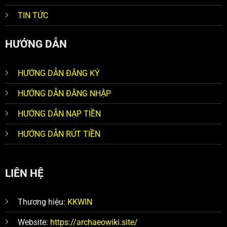
TIN TỨC
HƯỚNG DẪN
HƯỚNG DẪN ĐĂNG KÝ
HƯỚNG DẪN ĐĂNG NHẬP
HƯỚNG DẪN NẠP TIỀN
HƯỚNG DẪN RÚT TIỀN
LIÊN HỆ
Thương hiệu:
KKWIN
Website:
https://archaeowiki.site/