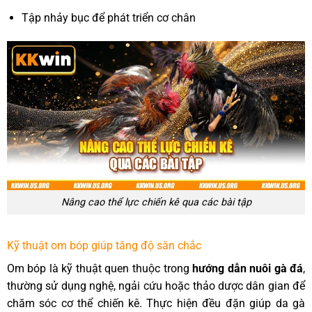
Tập nhảy bục để phát triển cơ chân
Nâng cao thể lực chiến kê qua các bài tập
Kỹ thuật om bóp giúp tăng độ săn chắc
Om bóp là kỹ thuật quen thuộc trong
hướng dẫn nuôi gà đá
,
thường sử dụng nghệ, ngải cứu hoặc thảo dược dân gian để
chăm sóc cơ thể chiến kê. Thực hiện đều đặn giúp da gà